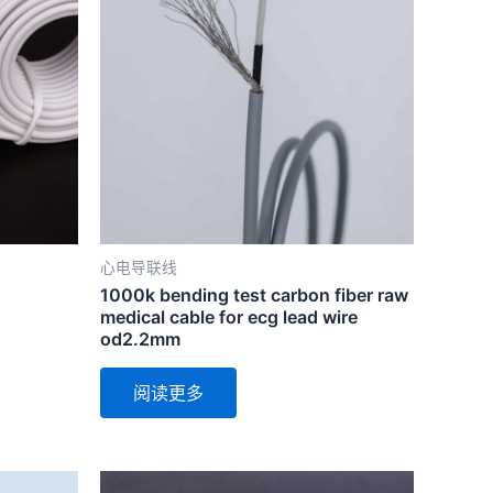
心电导联线
1000k bending test carbon fiber raw
medical cable for ecg lead wire
od2.2mm
阅读更多