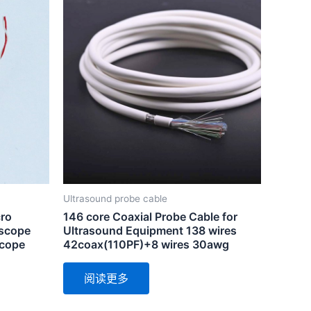
Ultrasound probe cable
ro
146 core Coaxial Probe Cable for
oscope
Ultrasound Equipment 138 wires
scope
42coax(110PF)+8 wires 30awg
阅读更多