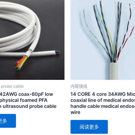
 probe cable
内窥镜线
 42AWG coax-60pF low
14 CORE 4 core 34AWG Mic
 physical foamed PFA
coaxial line of medical end
n ultrasound probe cable
handle cable medical endo
wire
更多
阅读更多