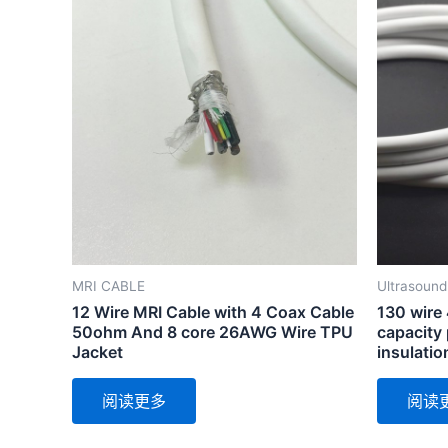
MRI CABLE
Ultrasound
12 Wire MRI Cable with 4 Coax Cable
130 wire
50ohm And 8 core 26AWG Wire TPU
capacity
Jacket
insulatio
阅读更多
阅读