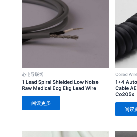
心电导联线
Coiled Wir
1 Lead Spiral Shielded Low Noise
1+4 Autom
Raw Medical Ecg Ekg Lead Wire
Cable AE
Co205x
阅读更多
阅读