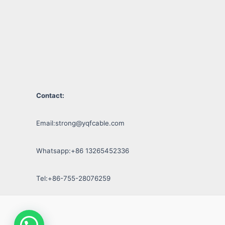
Contact:
Email:
strong@yqfcable.com
Whatsapp:+86 13265452336
Tel:+86-755-28076259